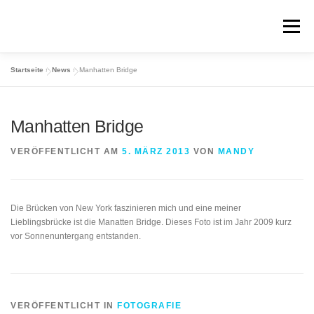
Zum
Inhalt
Menü
springen
Startseite
»
News
»
Manhatten Bridge
ÜBER MICH
FOTOS
FAKTEN
IMPRESSUM
Manhatten Bridge
DATENSCHUTZ
VERÖFFENTLICHT AM
5. MÄRZ 2013
VON
MANDY
Die Brücken von New York faszinieren mich und eine meiner
Lieblingsbrücke ist die Manatten Bridge. Dieses Foto ist im Jahr 2009 kurz
vor Sonnenuntergang entstanden.
VERÖFFENTLICHT IN
FOTOGRAFIE