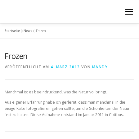
Zum
Inhalt
Menü
springen
Startseite
»
News
»
Frozen
ÜBER MICH
FOTOS
FAKTEN
IMPRESSUM
Frozen
DATENSCHUTZ
VERÖFFENTLICHT AM
4. MÄRZ 2013
VON
MANDY
Manchmal ist es beeindruckend, was die Natur vollbringt.
Aus eigener Erfahrung habe ich gerlernt, dass man manchmal in die
eisige Kälte fotografieren gehen sollte, um die Schönheiten der Natur
fest zu halten. Diese Aufnahme entstand im Januar 2011 in Cottbus.