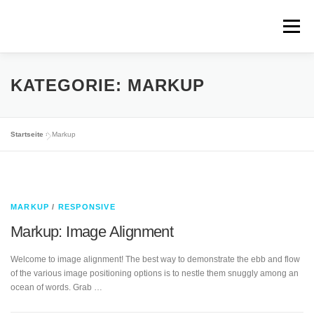
Zum
Inhalt
Menü
springen
ÜBER MICH
FOTOS
FAKTEN
IMPRESSUM
KATEGORIE:
MARKUP
DATENSCHUTZ
Startseite
»
Markup
MARKUP
/
RESPONSIVE
Markup: Image Alignment
Welcome to image alignment! The best way to demonstrate the ebb and flow
of the various image positioning options is to nestle them snuggly among an
ocean of words. Grab …