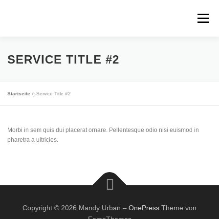
Zum
Inhalt
Menü
springen
ÜBER MICH
FOTOS
FAKTEN
IMPRESSUM
SERVICE TITLE #2
DATENSCHUTZ
Startseite
»
Service Title #2
Morbi in sem quis dui placerat ornare. Pellentesque odio nisi euismod in
pharetra a ultricies.
Copyright © 2026 Mandy Urban
–
OnePress
Theme von